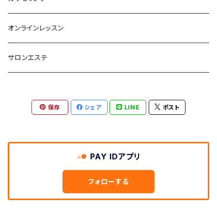
BATH
オンラインレッスン
アロマ
サロンエステ
保存
シェア
LINE
ポスト
PAY IDアプリ
フォローする